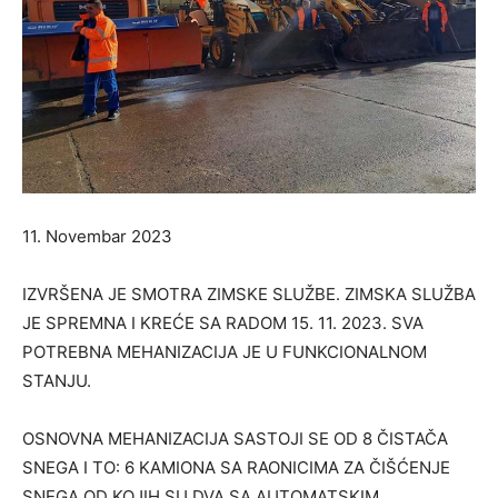
11. Novembar 2023
IZVRŠENA JE SMOTRA ZIMSKE SLUŽBE. ZIMSKA SLUŽBA
JE SPREMNA I KREĆE SA RADOM 15. 11. 2023. SVA
POTREBNA MEHANIZACIJA JE U FUNKCIONALNOM
STANJU.
OSNOVNA MEHANIZACIJA SASTOJI SE OD 8 ČISTAČA
SNEGA I TO: 6 KAMIONA SA RAONICIMA ZA ČIŠĆENJE
SNEGA OD KOJIH SU DVA SA AUTOMATSKIM