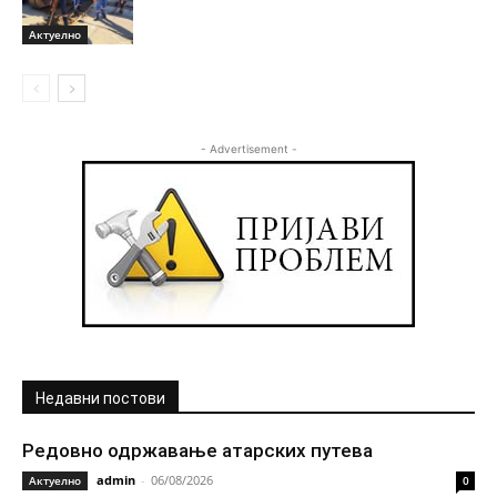
Актуелно
- Advertisement -
Недавни постови
Редовно одржавање атарских путева
admin
-
06/08/2026
Актуелно
0