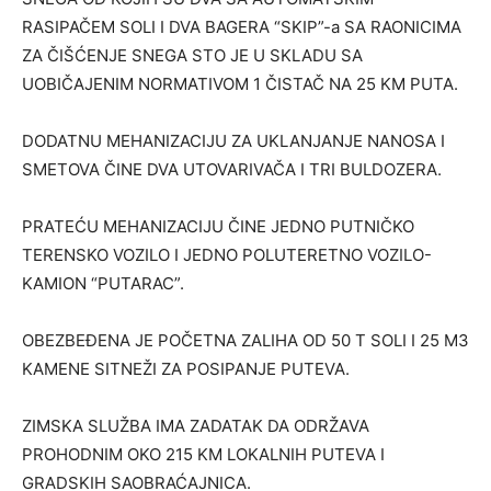
RASIPAČEM SOLI I DVA BAGERA “SKIP”-a SA RAONICIMA
ZA ČIŠĆENJE SNEGA STO JE U SKLADU SA
UOBIČAJENIM NORMATIVOM 1 ČISTAČ NA 25 KM PUTA.
DODATNU MEHANIZACIJU ZA UKLANJANJE NANOSA I
SMETOVA ČINE DVA UTOVARIVAČA I TRI BULDOZERA.
PRATEĆU MEHANIZACIJU ČINE JEDNO PUTNIČKO
TERENSKO VOZILO I JEDNO POLUTERETNO VOZILO-
KAMION “PUTARAC”.
OBEZBEĐENA JE POČETNA ZALIHA OD 50 T SOLI I 25 M3
KAMENE SITNEŽI ZA POSIPANJE PUTEVA.
ZIMSKA SLUŽBA IMA ZADATAK DA ODRŽAVA
PROHODNIM OKO 215 KM LOKALNIH PUTEVA I
GRADSKIH SAOBRAĆAJNICA.