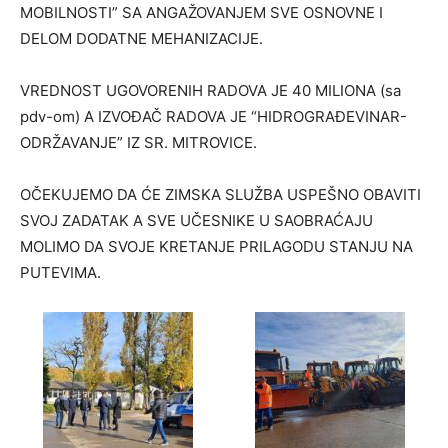
MOBILNOSTI” SA ANGAŽOVANJEM SVE OSNOVNE I
DELOM DODATNE MEHANIZACIJE.
VREDNOST UGOVORENIH RADOVA JE 40 MILIONA (sa
pdv-om) A IZVOĐAČ RADOVA JE “HIDROGRAĐEVINAR-
ODRŽAVANJE” IZ SR. MITROVICE.
OČEKUJEMO DA ĆE ZIMSKA SLUŽBA USPEŠNO OBAVITI
SVOJ ZADATAK A SVE UČESNIKE U SAOBRAĆAJU
MOLIMO DA SVOJE KRETANJE PRILAGODU STANJU NA
PUTEVIMA.