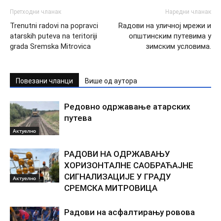
Претходни чланак
Наредни чланак
Trenutni radovi na popravci
Rадови на уличној мрежи и
atarskih puteva na teritoriji
општинским путевима у
grada Sremska Mitrovica
зимским условима.
Повезани чланци
Више од аутора
Редовно одржавање атарских
путева
Актуелно
РАДОВИ НА ОДРЖАВАЊУ
ХОРИЗОНТАЛНЕ САОБРАЋАЈНЕ
СИГНАЛИЗАЦИЈЕ У ГРАДУ
Актуелно
СРЕМСКА МИТРОВИЦА
Радови на асфалтирању ровова