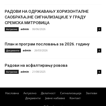
РАДОВИ НА ОДРЖАВАЊУ ХОРИЗОНТАЛНЕ
САОБРАЋАЈНЕ СИГНАЛИЗАЦИЈЕ У ГРАДУ
СРЕМСКА МИТРОВИЦА
admin
-
06/06/2026
Актуелно
0
План и програм пословања за 2026. годину
admin
-
26/03/2026
Документи
0
Радови на асфалтирању ровова
admin
-
21/08/2025
Актуелно
0
Насловна
Актуелно
Делатност
Сигнализација
Захтеви
Документи
Јавне набавке
Контакт