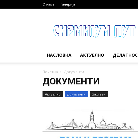
О нама
Галерија
Сирмијум
пут
НАСЛОВНА
АКТУЕЛНО
ДЕЛАТНОС
Почетна
Документи
ДОКУМЕНТИ
Актуелно
Документи
Захтеви