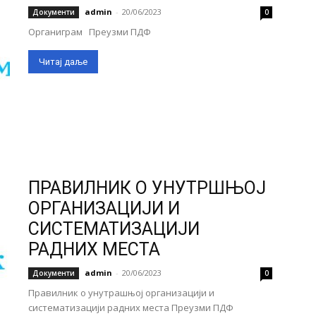
admin
-
20/06/2023
Документи
0
Органиграм Преузми ПДФ
Читај даље
ПРАВИЛНИК О УНУТРШЊОЈ
ОРГАНИЗАЦИЈИ И
СИСТЕМАТИЗАЦИЈИ
РАДНИХ МЕСТА
admin
-
20/06/2023
Документи
0
Правилник о унутрашњој организацији и
систематизацији радних места Преузми ПДФ