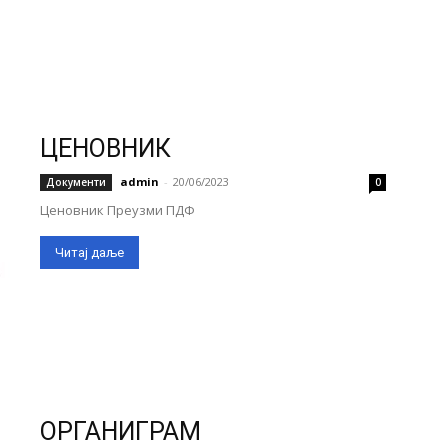
ЦЕНОВНИК
admin
-
20/06/2023
Документи
0
Ценовник Преузми ПДФ
Читај даље
ОРГАНИГРАМ