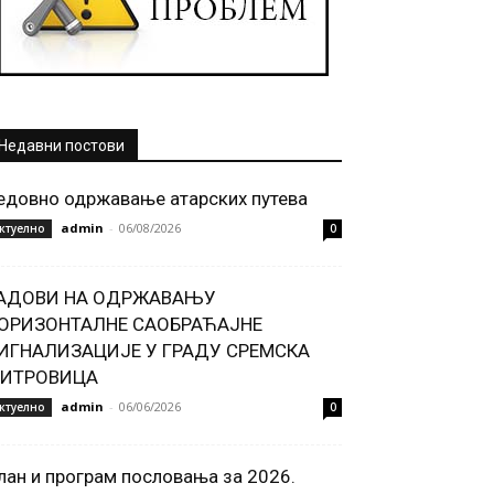
Недавни постови
едовно одржавање атарских путева
admin
-
06/08/2026
ктуелно
0
АДОВИ НА ОДРЖАВАЊУ
ОРИЗОНТАЛНЕ САОБРАЋАЈНЕ
ИГНАЛИЗАЦИЈЕ У ГРАДУ СРЕМСКА
ИТРОВИЦА
admin
-
06/06/2026
ктуелно
0
лан и програм пословања за 2026.