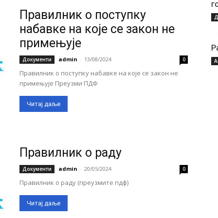
г
Правилник о поступку
Д
набавке на које се закон не
примењује
Р
admin
-
13/08/2024
Документи
0
А
Правилник о поступку набавке на које се закон не
примењује Преузми ПДФ
Читај даље
Правилник о раду
admin
-
20/05/2024
Документи
0
Правилник о раду (преузмите пдф)
Читај даље