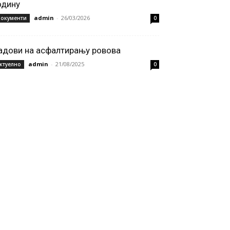
одину
admin
-
26/03/2026
окументи
0
адови на асфалтирању ровова
admin
-
21/08/2025
ктуелно
0