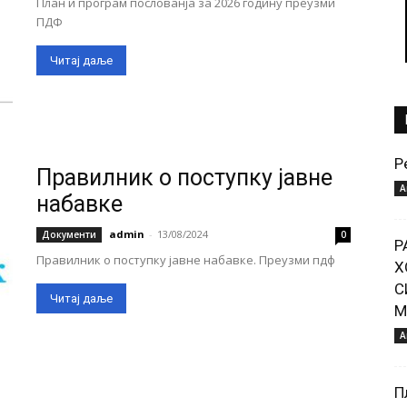
План и програм послованја за 2026 годину преузми
ПДФ
Читај даље
Р
Правилник о поступку јавне
А
набавке
admin
-
13/08/2024
Документи
0
Р
Правилник о поступку јавне набавке. Преузми пдф
Х
С
Читај даље
М
А
П